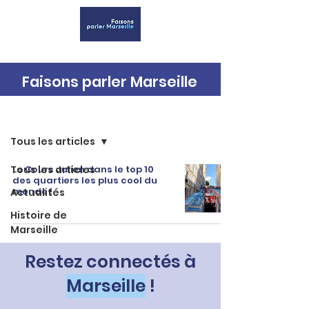
Faisons parler Marseille
Accueil
Tous les articles
Tous les articles
Le Cours Julien dans le top 10
des quartiers les plus cool du
monde !
Actualités
Histoire de
Marseille
Restez connectés à
Marseille
!