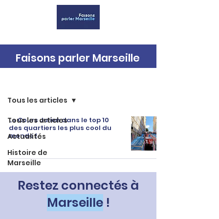
Faisons parler Marseille
Accueil
Tous les articles
Tous les articles
Le Cours Julien dans le top 10
des quartiers les plus cool du
monde !
Actualités
Histoire de
Marseille
Restez connectés à
Marseille
!