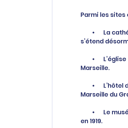
Parmi les sites
	•	La cathédrale Sainte-Marie-Majeure, dont la protection 
s’étend désorma
	•	L’église des Chartreux, dernier témoin de la Chartreuse de 
Marseille.
	•	L’hôtel de Pesciolini, baroque et majestueux, symbole de la 
Marseille du Gr
	•	Le musée Grobet-Labadié, bijou néo-Louis XIII offert à la Ville 
en 1919.