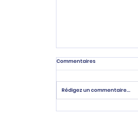
Commentaires
Rédigez un commentaire...
Sébastien Delogu se
déclare candidat à la
mairie de Marseille