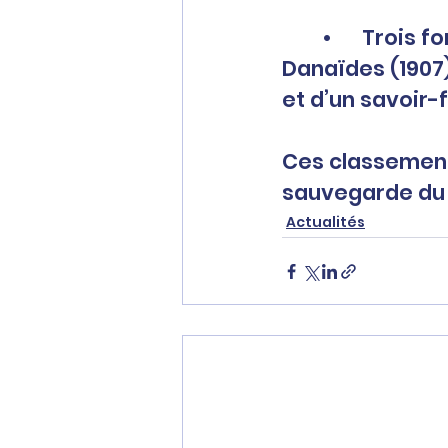
	•	Trois fontaines emblématiques : Estrangin (1890), des 
Danaïdes (1907)
et d’un savoir-f
Ces classement
sauvegarde du p
Actualités