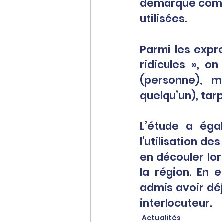
démarque comme 
utilisées.
Parmi les expr
ridicules », o
(personne), m
quelqu’un), tarp
L’étude a éga
l'utilisation d
en découler lor
la région. En 
admis avoir déj
interlocuteur.
Actualités