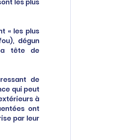
nt les plus 
 « les plus 
fou), dégun 
la tête de 
ressant de 
ce qui peut 
xtérieurs à 
entées ont 
se par leur 