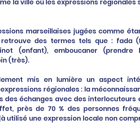
la ville où les expressions régionales so
essions marseillaises jugées comme étant
n retrouve des termes tels que : fada (
inot (enfant), emboucaner (prendre 
in (très).
lement mis en lumière un aspect inté
es expressions régionales : la méconnaissan
s des échanges avec des interlocuteurs e
effet, près de 70 % des personnes fréqu
à utilisé une expression locale non compri