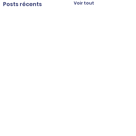
Voir tout
Posts récents
Commentaires
Municipales 2026 :
Martine Vassal
Rédigez un commentaire...