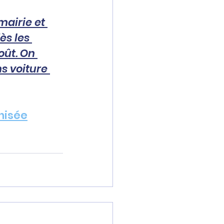
mairie et 
ès les 
oût. On 
s voiture 
nnisée