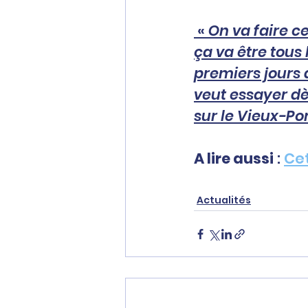
 « 
On va faire ce
ça va être tous 
premiers jours d
veut essayer dè
sur le Vieux-Po
A lire aussi
 : 
Cet
Actualités