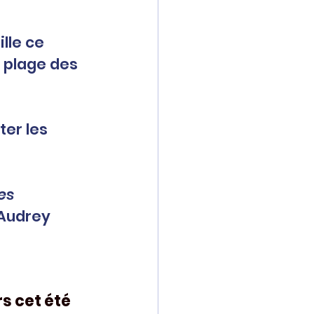
lle
 ce 
a plage des 
ter les 
es 
 Audrey 
rs cet été