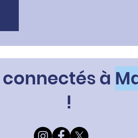
 connectés à
Ma
!