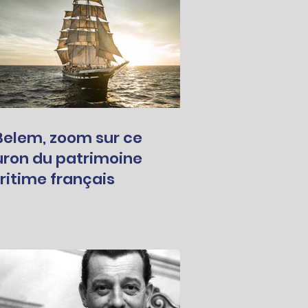
Belem, zoom sur ce
uron du patrimoine
itime français