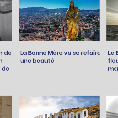
m de
La Bonne Mère va se refaire
Le 
n
une beauté
fle
 de
mar