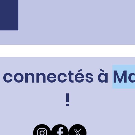
 connectés à
Ma
!