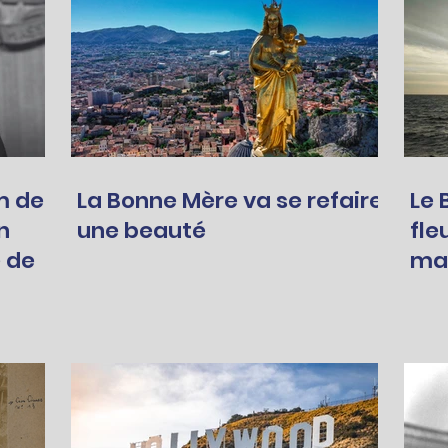
m de
La Bonne Mère va se refaire
Le 
n
une beauté
fle
 de
mar