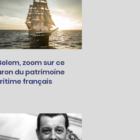
Belem, zoom sur ce
uron du patrimoine
itime français