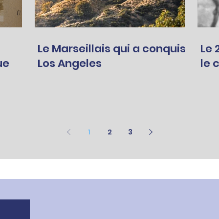
Le Marseillais qui a conquis
Le 28
ue
Los Angeles
le 
1
2
3