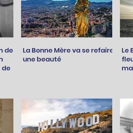
m de
La Bonne Mère va se refaire
Le 
n
une beauté
fle
 de
mar