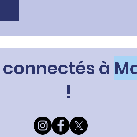
 connectés à
Ma
!