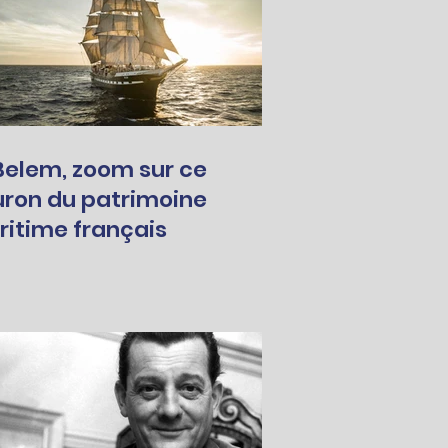
Belem, zoom sur ce
uron du patrimoine
itime français