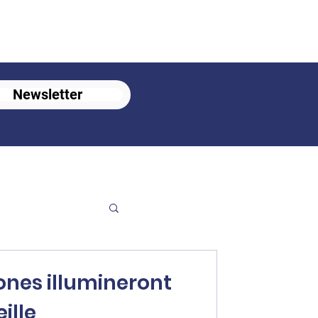
Newsletter
rones illumineront
ille