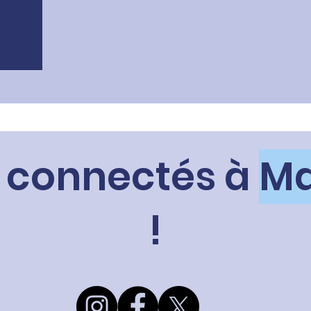
 connectés à
Ma
!