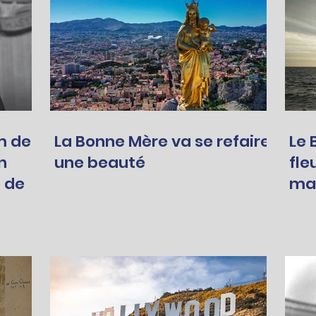
m de
La Bonne Mère va se refaire
Le 
n
une beauté
fle
 de
mar