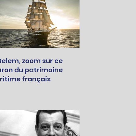
Belem, zoom sur ce
uron du patrimoine
itime français