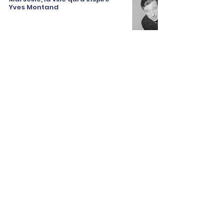
Yves Montand
La star américaine Brad Pitt
aurait choisi de s'installer dans
le Var !
Station de métro Saint-Charles :
le quai de la ligne 2 du métro de
nouveau accessible
Bonne nouvelle. Trois pandas
roux sont nés au zoo de la
Barben
Pourquoi le Vallon des Auffes
s’appelle-t-il ainsi ?