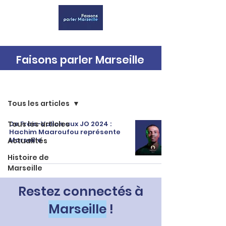
Faisons parler Marseille
Accueil
Tous les articles
Tous les articles
De Frais-Vallon aux JO 2024 :
Hachim Maaroufou représente
Marseille
Actualités
Histoire de
Marseille
Restez connectés à
Marseille
!