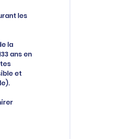
urant les 
e la 
133 ans en 
tes 
ble et 
e). 
irer 